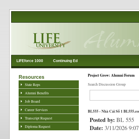
LIFEforce 1000
Continuing Ed
Project Grow: Alumni Forum
Resources
Search Discussion Group
State Reps
Alumni Benefits
Job Board
Career Services
BL555 - Nhà Cái Số 1 BL555.c
Transcript Request
Posted by:
BL 555
Date:
Diploma Request
3/11/2026 9:0