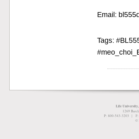
Email: bl55
Tags: #BL555
#meo_choi_
Life University
1269 Barcl
P: 800-543-3203 | F
© 