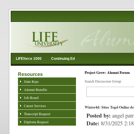
LIFEforce 1000
Continuing Ed
Project Grow: Alumni Forum
Resources
Search Discussion Group
State Reps
Alumni Benefits
Job Board
Career Services
Winter4d: Situs Togel Online 
Transcript Request
Posted by:
angel patr
Date:
Diploma Request
8/31/2025 2:1