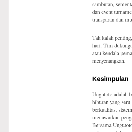
sambutan, sementa
dan event turname
transparan dan mu
Tak kalah penting
hari. Tim dukunga
atau kendala pema
menyenangkan.
Kesimpulan
Ungutoto adalah b
hiburan yang seru
berkualitas, siste
menawarkan pengal
Bersama Ungutoto