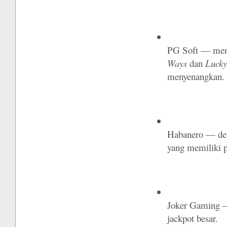
PG Soft — meng
Ways
dan
Lucky
menyenangkan.
Habanero — den
yang memiliki p
Joker Gaming —
jackpot besar.