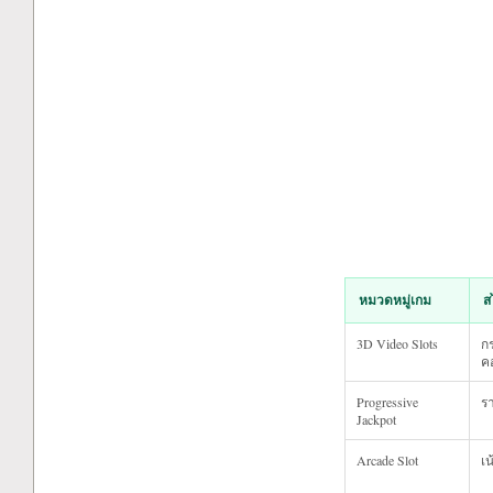
หมวดหมู่เกม
ส
3D Video Slots
ก
ค
Progressive
ร
Jackpot
Arcade Slot
เ