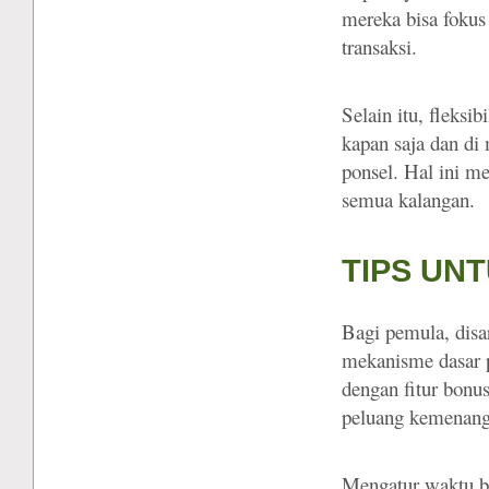
mereka bisa fokus
transaksi.
Selain itu, fleksi
kapan saja dan di
ponsel. Hal ini m
semua kalangan.
TIPS UN
Bagi pemula, dis
mekanisme dasar p
dengan fitur bonu
peluang kemenang
Mengatur waktu be