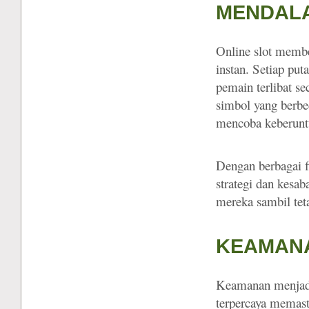
MENDAL
Online slot membe
instan. Setiap p
pemain terlibat s
simbol yang berbe
mencoba keberunt
Dengan berbagai fi
strategi dan kesa
mereka sambil tet
KEAMAN
Keamanan menjadi 
terpercaya memast