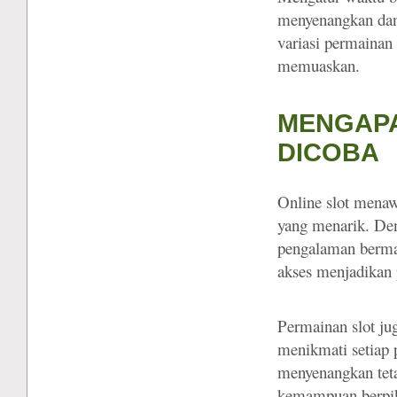
menyenangkan dan 
variasi permaina
memuaskan.
MENGAPA
DICOBA
Online slot menaw
yang menarik. Deng
pengalaman berma
akses menjadikan
Permainan slot ju
menikmati setiap 
menyenangkan teta
kemampuan berpik