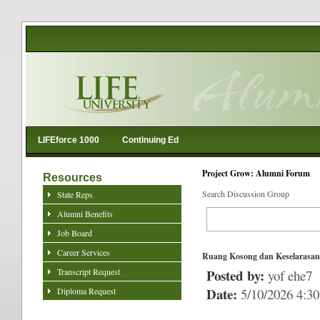
LIFEforce 1000
Continuing Ed
Project Grow: Alumni Forum
Resources
Search Discussion Group
State Reps
Alumni Benefits
Job Board
Career Services
Ruang Kosong dan Keselarasa
Transcript Request
Posted by:
yof ehe7
Date:
Diploma Request
5/10/2026 4:3