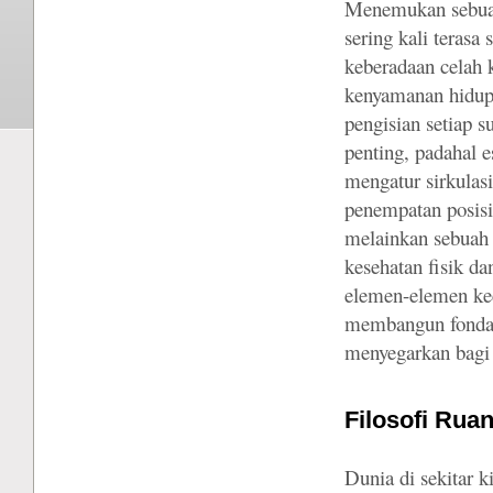
Menemukan sebu
sering kali teras
keberadaan celah 
kenyamanan hidup k
pengisian setiap 
penting, padahal e
mengatur sirkulas
penempatan posisi
melainkan sebuah 
kesehatan fisik d
elemen-elemen kec
membangun fondasi
menyegarkan bagi 
Filosofi Ru
Dunia di sekitar k