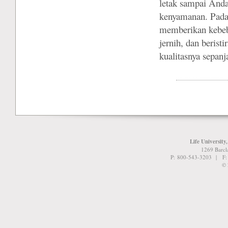
letak sampai And
kenyamanan. Pada 
memberikan kebeba
jernih, dan berist
kualitasnya sepan
Life University
1269 Barcl
P: 800-543-3203 | F
© 