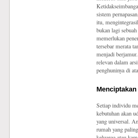
Ketidakseimbangan
sistem pernapasan,
itu, mengintegras
bukan lagi sebuah 
memerlukan penemp
tersebar merata t
menjadi berjamur.
relevan dalam ars
penghuninya di ata
Menciptakan
Setiap individu m
kebutuhan akan ud
yang universal. A
rumah yang paling
keluarga atau kama