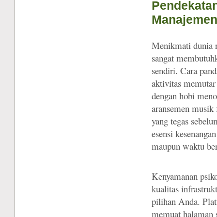
Pendekatan 
Manajemen
Menikmati dunia re
sangat membutuhka
sendiri. Cara pan
aktivitas memutar 
dengan hobi menon
aransemen musik 
yang tegas sebelu
esensi kesenangan
maupun waktu berh
Kenyamanan psikol
kualitas infrastru
pilihan Anda. Pla
memuat halaman se