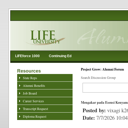
LIFEforce 1000
Continuing Ed
Project Grow: Alumni Forum
Resources
Search Discussion Group
State Reps
Alumni Benefits
Job Board
Career Services
Mengakar pada Esensi Kenyama
Transcript Request
Posted by:
vixagi k2
Date:
Diploma Request
7/7/2026 10:0