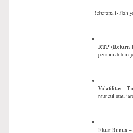
Beberapa istilah y
RTP (Return t
pemain dalam j
Volatilitas
– Tin
muncul atau jara
Fitur Bonus
– 