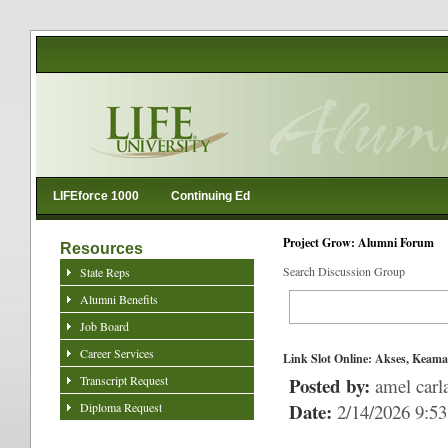
LIFEforce 1000
Continuing Ed
Project Grow: Alumni Forum
Resources
Search Discussion Group
State Reps
Alumni Benefits
Job Board
Career Services
Link Slot Online: Akses, Keama
Transcript Request
Posted by:
amel carl
Date:
Diploma Request
2/14/2026 9:5