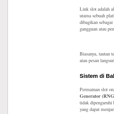
Link slot adalah 
utama sebuah platf
dibagikan sebagai
gangguan atau pe
Biasanya, tautan t
atau pesan langsun
Sistem di Ba
Permainan slot on
Generator (RNG
tidak dipengaruhi 
yang dapat menjam