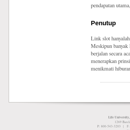
pendapatan utama, 
Penutup
Link slot hanyala
Meskipun banyak k
berjalan secara a
menerapkan prinsi
menikmati hiburan 
Life University
1269 Barcl
P: 800-543-3203 | F