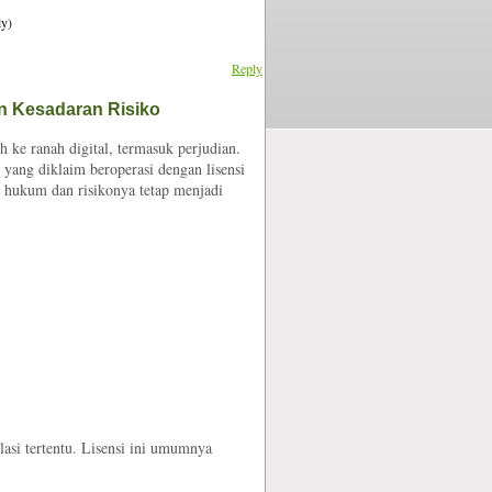
ly)
Reply
n Kesadaran Risiko
h ke ranah digital, termasuk perjudian.
 yang diklaim beroperasi dengan lisensi
 hukum dan risikonya tetap menjadi
lasi tertentu. Lisensi ini umumnya