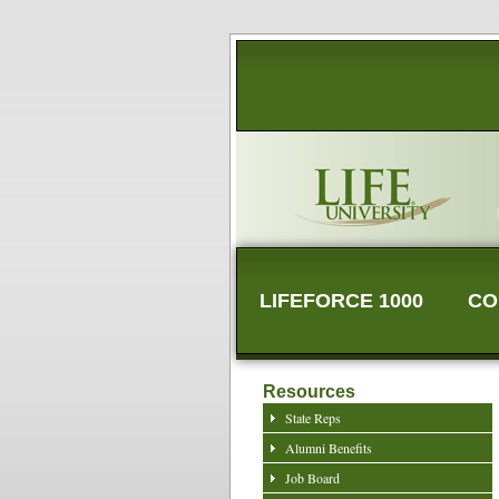
LIFEFORCE 1000
CO
Resources
State Reps
Alumni Benefits
Job Board