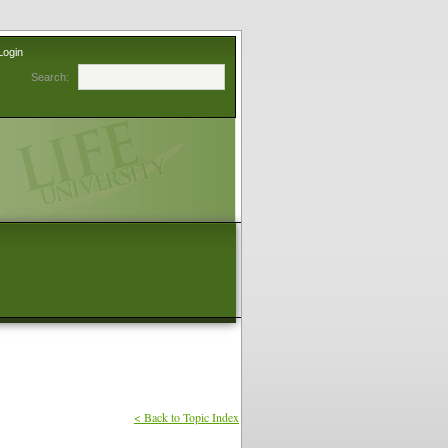
Login
Search:
< Back to Topic Index