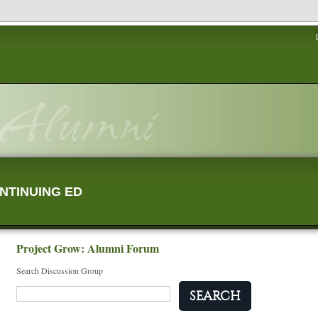
NTINUING ED
Project Grow: Alumni Forum
Search Discussion Group