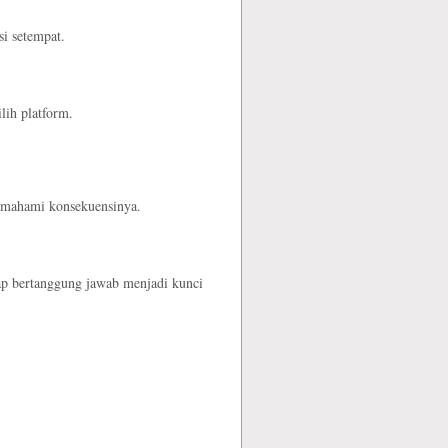
si setempat.
lih platform.
memahami konsekuensinya.
kap bertanggung jawab menjadi kunci