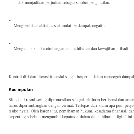
Tidak menjadikan perjudian sebagai sumber penghasilan.
Menghentikan aktivitas saat mulai berdampak negatif.
Mengutamakan keseimbangan antara hiburan dan kewajiban pribadi.
Kontrol diri dan literasi finansial sangat berperan dalam mencegah damp
Kesimpulan
Situs judi resmi sering dipromosikan sebagai platform berlisensi dan ama
harus dipertimbangkan dengan cermat. Terlepas dari klaim apa pun, perju
risiko nyata. Oleh karena itu, pemahaman hukum, kesadaran finansial, da
terpenting sebelum mengambil keputusan dalam dunia hiburan digital ini