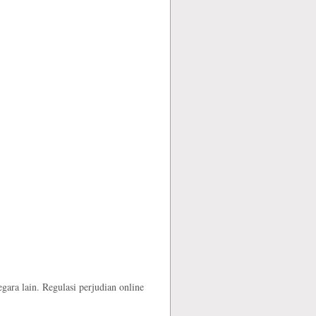
negara lain. Regulasi perjudian online