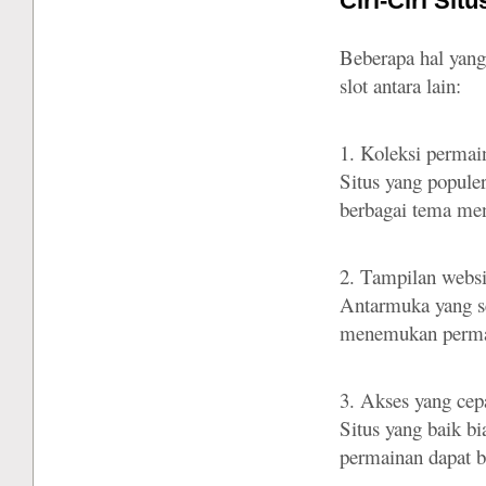
Ciri-Ciri Si
Beberapa hal yang
slot antara lain:
1. Koleksi permai
Situs yang popule
berbagai tema mena
2. Tampilan webs
Antarmuka yang 
menemukan permai
3. Akses yang cepa
Situs yang baik bi
permainan dapat b