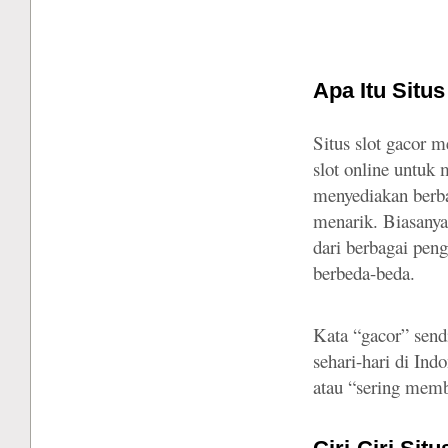
Apa Itu Situ
Situs slot gacor 
slot online untuk
menyediakan berba
menarik. Biasanya
dari berbagai pen
berbeda-beda.
Kata “gacor” sendi
sehari-hari di In
atau “sering memb