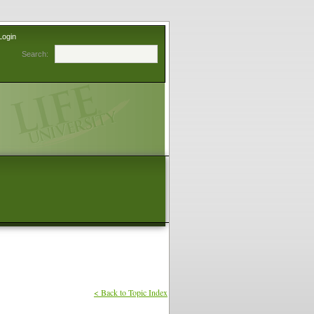
Login
Search:
< Back to Topic Index