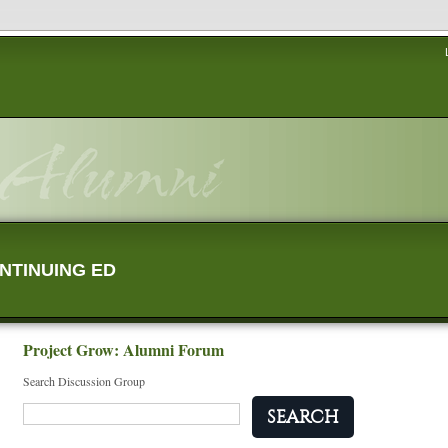
NTINUING ED
Project Grow: Alumni Forum
Search Discussion Group