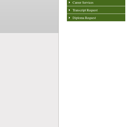
Career Services
Transcript Request
Diploma Request