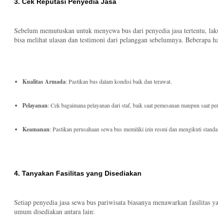
3. Cek Reputasi Penyedia Jasa
Sebelum memutuskan untuk menyewa bus dari penyedia jasa tertentu, laku
bisa melihat ulasan dan testimoni dari pelanggan sebelumnya. Beberapa ha
Kualitas Armada
: Pastikan bus dalam kondisi baik dan terawat.
Pelayanan
: Cek bagaimana pelayanan dari staf, baik saat pemesanan maupun saat per
Keamanan
: Pastikan perusahaan sewa bus memiliki izin resmi dan mengikuti standa
4. Tanyakan Fasilitas yang Disediakan
Setiap penyedia jasa sewa bus pariwisata biasanya menawarkan fasilitas ya
umum disediakan antara lain: