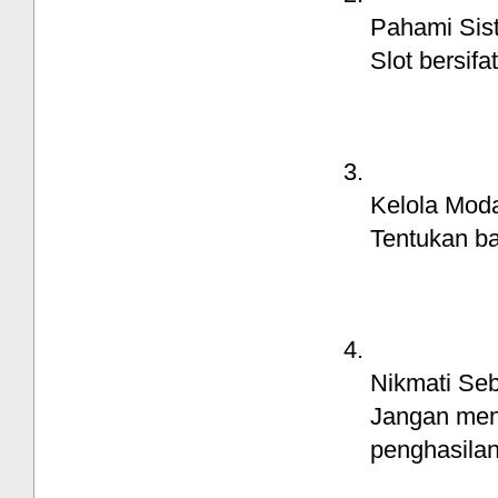
Pahami Sis
Slot bersifa
Kelola Mod
Tentukan ba
Nikmati Seb
Jangan men
penghasilan