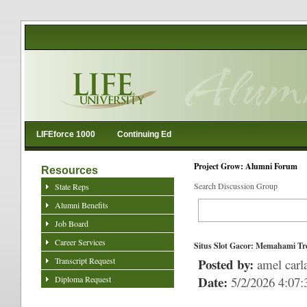
LIFEforce 1000
Continuing Ed
Project Grow: Alumni Forum
Resources
Search Discussion Group
State Reps
Alumni Benefits
Job Board
Career Services
Situs Slot Gacor: Memahami T
Transcript Request
Posted by:
amel carl
Date:
Diploma Request
5/2/2026 4:07