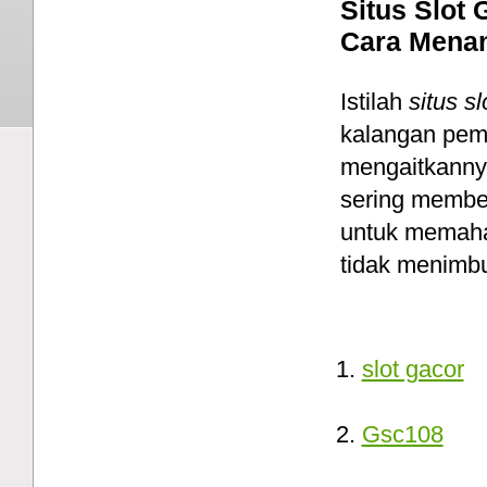
Situs Slot
Cara Mena
Istilah
situs s
kalangan pem
mengaitkanny
sering membe
untuk memaham
tidak menimbu
slot gacor
Gsc108