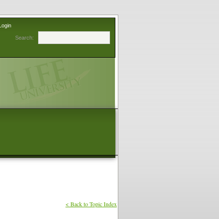
Login
Search:
< Back to Topic Index