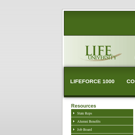
LIFEFORCE 1000
CO
Resources
State Reps
Alumni Benefits
Job Board