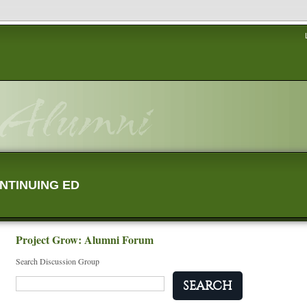
NTINUING ED
Project Grow: Alumni Forum
Search Discussion Group