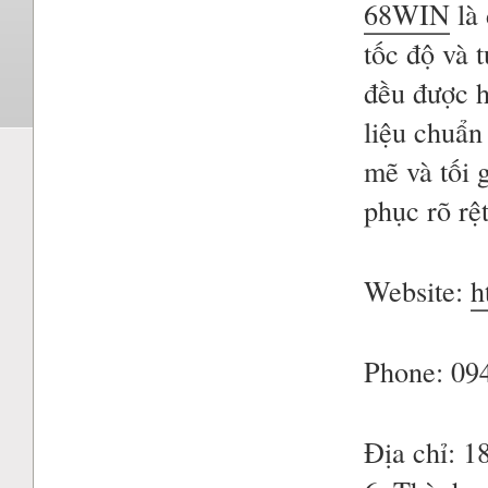
68WIN
 là
tốc độ và 
đều được h
liệu chuẩn
mẽ và tối 
phục rõ rệ
Website: 
h
Phone: 09
Địa chỉ: 1