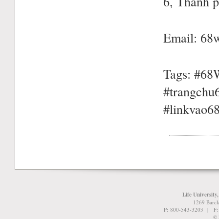
6, Thành 
Email: 6
Tags: #6
#trangch
#linkvao
Life University
1269 Barcl
P: 800-543-3203 | F
© 