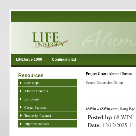
LIFEforce 1000
Continuing Ed
Project Grow: Alumni Forum
Resources
Search Discussion Group
State Reps
Alumni Benefits
Job Board
Career Services
68Win – 68Win.com | Sòng Bạc
Transcript Request
Posted by:
68 WIN
Date:
Diploma Request
12/12/2025 11