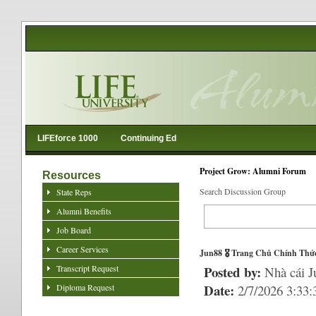
LIFEforce 1000
Continuing Ed
Project Grow: Alumni Forum
Resources
Search Discussion Group
State Reps
Alumni Benefits
Job Board
Career Services
Jun88 🎖️ Trang Chủ Chính Th
Transcript Request
Posted by:
Nhà cái J
Date:
Diploma Request
2/7/2026 3:33