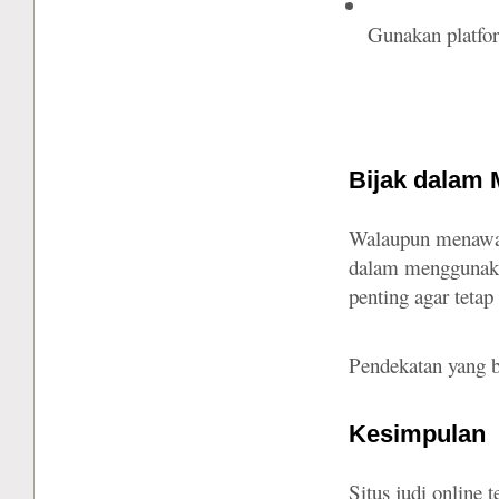
Gunakan platfor
Bijak dalam
Walaupun menawark
dalam menggunakan
penting agar teta
Pendekatan yang b
Kesimpulan
Situs judi online