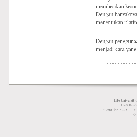
memberikan kemuda
Dengan banyaknya p
menentukan platfo
Dengan penggunaan 
menjadi cara yan
Life University
1269 Barcl
P: 800-543-3203 | F
© 