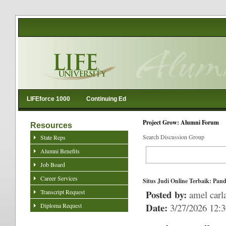
LIFEforce 1000
Continuing Ed
Project Grow: Alumni Forum
Resources
Search Discussion Group
State Reps
Alumni Benefits
Job Board
Career Services
Situs Judi Online Terbaik: Pan
Transcript Request
Posted by:
amel carl
Date:
Diploma Request
3/27/2026 12: