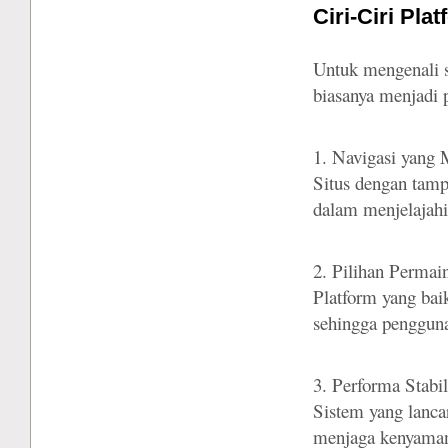
Ciri-Ciri Pla
Untuk mengenali s
biasanya menjadi p
1. Navigasi yang
Situs dengan tamp
dalam menjelajahi 
2. Pilihan Perma
Platform yang ba
sehingga pengguna
3. Performa Stabil
Sistem yang lanca
menjaga kenyama