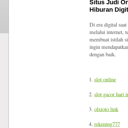
Situs Judi O
Hiburan Digi
Di era digital saa
melalui internet, 
membuat istilah si
ingin mendapatkan
dengan baik.
slot online
slot gacor hari i
olxtoto link
rekening777