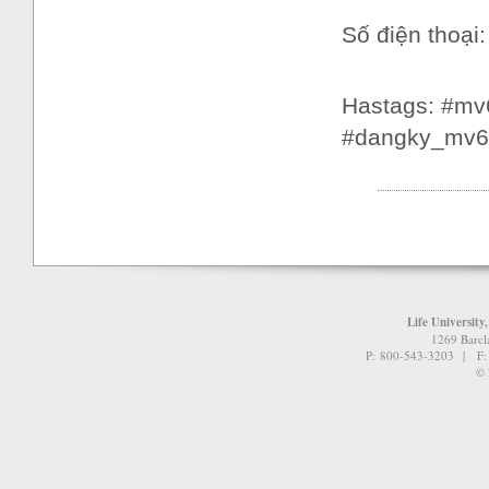
Số điện thoại
Hastags: #mv
#dangky_mv6
Life University
1269 Barcl
P: 800-543-3203 | F
© 