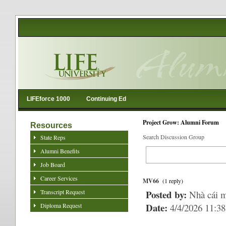
LIFEforce 1000
Continuing Ed
Project Grow: Alumni Forum
Resources
Search Discussion Group
State Reps
Alumni Benefits
Job Board
Career Services
MV66
(1 reply)
Transcript Request
Posted by:
Nhà cái 
Date:
Diploma Request
4/4/2026 11:3