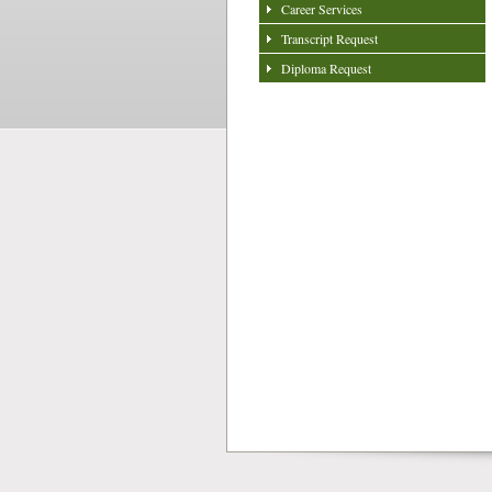
Career Services
Transcript Request
Diploma Request