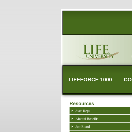
LIFEFORCE 1000
CO
Resources
State Reps
Alumni Benefits
Job Board