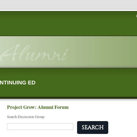
NTINUING ED
Project Grow: Alumni Forum
Search Discussion Group