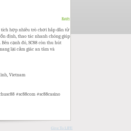
Reply
 tích hợp nhiều trò chơi hấp dẫn từ
 ổn định, thao tác nhanh chóng giúp
 Bên cạnh đó, SC88 còn thu hút
mang lại cảm giác an tâm và
Minh, Vietnam
gchusc88 #sc88com #sc88casino
Give To LIFE