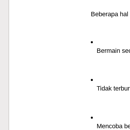
Beberapa hal 
Bermain se
Tidak terbu
Mencoba beb