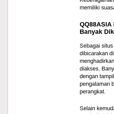
memiliki suas
QQ88ASIA 
Banyak Dik
Sebagai situs
dibicarakan d
menghadirkan
diakses. Bany
dengan tampil
pengalaman b
perangkat.
Selain kemuda