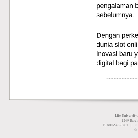
pengalaman be
sebelumnya.
Dengan perkem
dunia slot on
inovasi baru 
digital bagi 
Life University
1269 Barcl
P: 800-543-3203 | F
© 