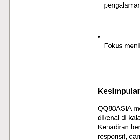
pengalaman
Fokus menik
Kesimpula
QQ88ASIA menj
dikenal di kal
Kehadiran ber
responsif, dan