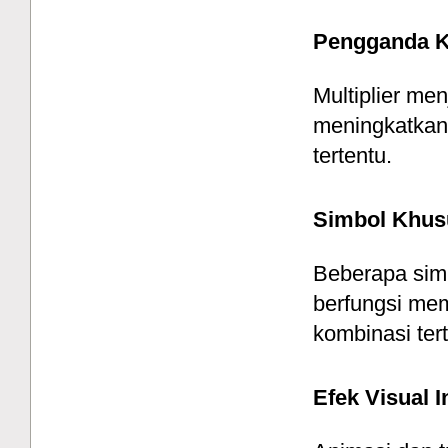
Pengganda 
Multiplier men
meningkatkan
tertentu.
Simbol Khus
Beberapa simb
berfungsi me
kombinasi tert
Efek Visual I