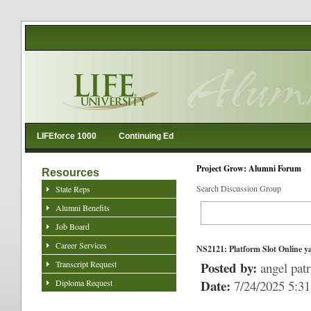
LIFEforce 1000
Continuing Ed
Project Grow: Alumni Forum
Resources
Search Discussion Group
State Reps
Alumni Benefits
Job Board
Career Services
NS2121: Platform Slot Online 
Transcript Request
Posted by:
angel patr
Date:
Diploma Request
7/24/2025 5:3