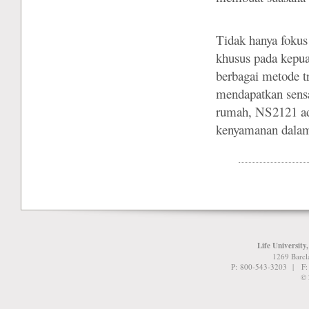
Tidak hanya foku
khusus pada kepua
berbagai metode t
mendapatkan sensa
rumah, NS2121 ad
kenyamanan dalam 
Life University
1269 Barcl
P: 800-543-3203 | F
© 